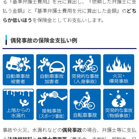
る『基準弁護士費用』を元に算出し、『依頼した弁護士に支
払う金額』と『基準弁護士費用を元に算出した金額』の
どち
らか低いほう
を保険金としてお支払いします。
偶発事故の保険金支払い例
事故や火災、水漏れなどの
偶発事故
の場合、弁護士等に支払
う
法律相談料
と
弁護士費用等
（着手金・手数料・報酬金・日