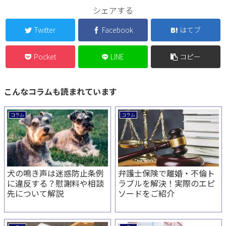
シェアする
Twitter
Facebook
はてブ
Pocket
LINE
コピー
こんなコラムも読まれています
コラム
コラム
犬の鳴き声は迷惑防止条例
弁護士保険で離婚・不倫ト
に違反する？慰謝料や相談
ラブルを解決！実際のエピ
先について解説
ソードをご紹介