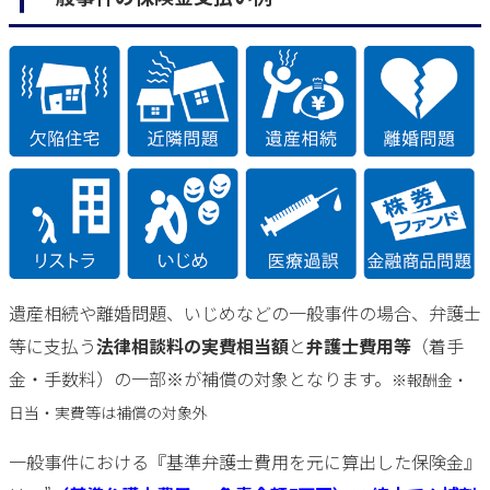
遺産相続や離婚問題、いじめなどの一般事件の場合、弁護士
等に支払う
法律相談料の実費相当額
と
弁護士費用等
（着手
金・手数料）の一部※が補償の対象となります。
※報酬金・
日当・実費等は補償の対象外
一般事件における『基準弁護士費用を元に算出した保険金』