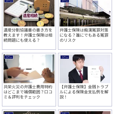
コラム
コラム
遺産分割協議書の書き方を
弁護士保険は痴漢冤罪対策
教えます！弁護士保険は相
になる？誰にでもある冤罪
続問題にも使える？
のリスク
コラム
コラム
共栄火災の弁護士費用特約
【弁護士保険】金銭トラブ
はどこまで補償範囲？口コ
ルによる保険金支払例を解
ミ＆評判をチェック
説！
コラム
コラム