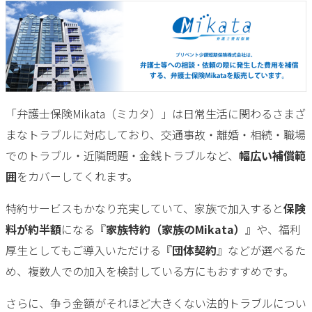
「弁護士保険Mikata（ミカタ）」は日常生活に関わるさまざ
まなトラブルに対応しており、交通事故・離婚・相続・職場
でのトラブル・近隣問題・金銭トラブルなど、
幅広い補償範
囲
をカバーしてくれます。
特約サービスもかなり充実していて、家族で加入すると
保険
料が約半額
になる『
家族特約（家族のMikata）
』や、福利
厚生としてもご導入いただける『
団体契約
』などが選べるた
め、複数人での加入を検討している方にもおすすめです。
さらに、争う金額がそれほど大きくない法的トラブルについ