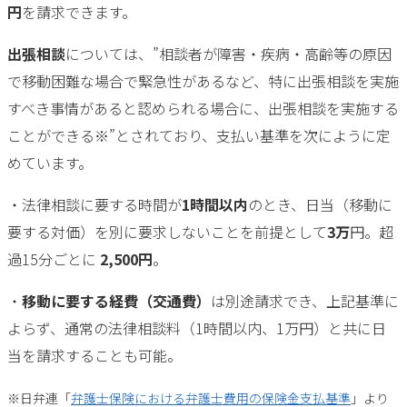
円
を請求できます。
出張相談
については、”相談者が障害・疾病・高齢等の原因
で移動困難な場合で緊急性があるなど、特に出張相談を実施
すべき事情があると認められる場合に、出張相談を実施する
ことができる※”とされており、支払い基準を次にように定
めています。
・法律相談に要する時間が
1時間以内
のとき、日当（移動に
要する対価）を別に要求しないことを前提として
3万
円。超
過15分ごとに
2,500円
。
・
移動に要する経費（交通費）
は別途請求でき、上記基準に
よらず、通常の法律相談料（1時間以内、1万円）と共に日
当を請求することも可能。
※日弁連「
弁護士保険における弁護士費用の保険金支払基準
」より