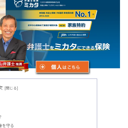
次
？
身を守る