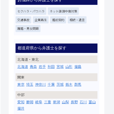
セクハラ・パワハラ
ネット誹謗中傷対策
交通事故
企業再生
婚前契約
相続・遺言
離婚・男女問題
都道府県から弁護士を探す
北海道・東北
北海道
青森
岩手
秋田
宮城
山形
福島
関東
東京
埼玉
神奈川
千葉
茨城
栃木
群馬
中部
愛知
静岡
岐阜
三重
新潟
山梨
長野
石川
富山
福井