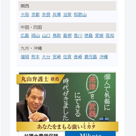
関西
大阪
京都
奈良
兵庫
滋賀
和歌山
中国・四国
広島
岡山
山口
鳥取
島根
香川
徳島
愛媛
高知
九州・沖縄
福岡
熊本
大分
宮崎
佐賀
長崎
鹿児島
沖縄