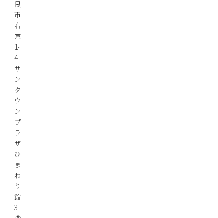
良
市
右
京
1-
4
サ
ン
タ
ウ
ン
プ
ラ
ザ
ひ
ま
わ
り
館
3