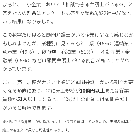
よると、中小企業において「相談できる弁護士がいる※」と
答えた人の割合はアンケートに答えた総数3,822社中38％と
いう結果になりました。
この数字だけ見ると顧問弁護士がいる企業は少なく感じるか
もしれませんが、業種別に見てみるとIT系（48％）運輸業・
倉庫業（49％）、飲食店・宿泊業（51％）、不動産業・金
融業（68％）などは顧問弁護士がいる割合が高いことがわ
かっています。
また、売上規模が大きい企業ほど顧問弁護士がいる割合が高
くなる傾向にあり、特に売上規模が
10億円以上
または従業
員数が
51人
以上になると、半数以上の企業には顧問弁護士
がいると解釈できます。
※相談できる弁護士がいる/いないという形で質問しているため、実際の顧問弁
護士の有無とは異なる可能性があります。