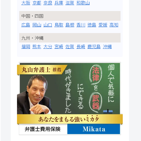
大阪
京都
奈良
兵庫
滋賀
和歌山
中国・四国
広島
岡山
山口
鳥取
島根
香川
徳島
愛媛
高知
九州・沖縄
福岡
熊本
大分
宮崎
佐賀
長崎
鹿児島
沖縄