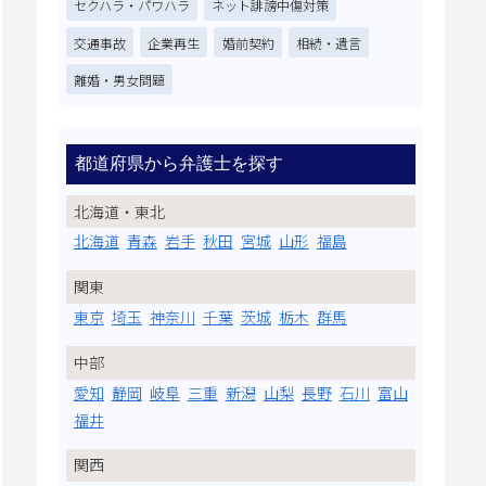
セクハラ・パワハラ
ネット誹謗中傷対策
交通事故
企業再生
婚前契約
相続・遺言
離婚・男女問題
都道府県から弁護士を探す
北海道・東北
北海道
青森
岩手
秋田
宮城
山形
福島
関東
東京
埼玉
神奈川
千葉
茨城
栃木
群馬
中部
愛知
静岡
岐阜
三重
新潟
山梨
長野
石川
富山
福井
関西