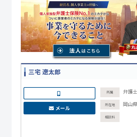
三宅 遼太郎
弁護士
岡山県
メール