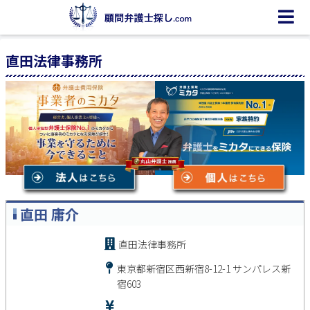
直田法律事務所
直田 庸介
直田法律事務所
東京都新宿区西新宿8-12-1 サンパレス新
宿603