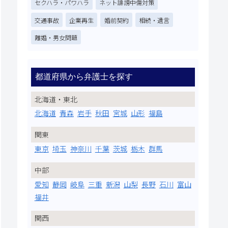
セクハラ・パワハラ
ネット誹謗中傷対策
交通事故
企業再生
婚前契約
相続・遺言
離婚・男女問題
都道府県から弁護士を探す
北海道・東北
北海道
青森
岩手
秋田
宮城
山形
福島
関東
東京
埼玉
神奈川
千葉
茨城
栃木
群馬
中部
愛知
静岡
岐阜
三重
新潟
山梨
長野
石川
富山
福井
関西