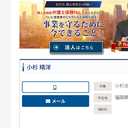
小杉 晴洋
小杉
福岡県
メール