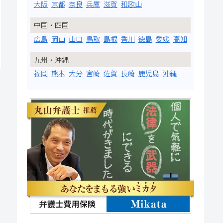
大阪
京都
奈良
兵庫
滋賀
和歌山
中国・四国
広島
岡山
山口
鳥取
島根
香川
徳島
愛媛
高知
九州・沖縄
福岡
熊本
大分
宮崎
佐賀
長崎
鹿児島
沖縄