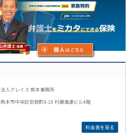
法人グレイス 熊本事務所
熊本市中央区安政町8-16 村瀬海運ビル4階
料金表を見る