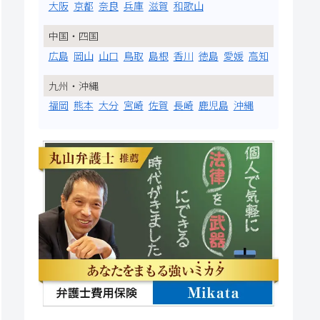
大阪
京都
奈良
兵庫
滋賀
和歌山
中国・四国
広島
岡山
山口
鳥取
島根
香川
徳島
愛媛
高知
九州・沖縄
福岡
熊本
大分
宮崎
佐賀
長崎
鹿児島
沖縄