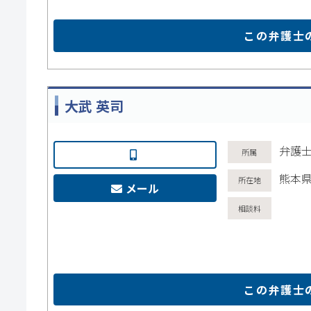
この弁護士
大武 英司
弁護士
熊本県
メール
この弁護士