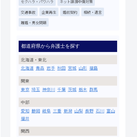
セクハラ・パワハラ
ネット誹謗中傷対策
交通事故
企業再生
婚前契約
相続・遺言
離婚・男女問題
都道府県から弁護士を探す
北海道・東北
北海道
青森
岩手
秋田
宮城
山形
福島
関東
東京
埼玉
神奈川
千葉
茨城
栃木
群馬
中部
愛知
静岡
岐阜
三重
新潟
山梨
長野
石川
富山
福井
関西