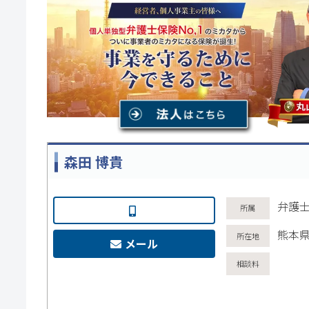
森田 博貴
弁護士
熊本県
メール