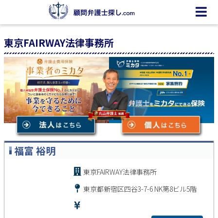
東京FAIRWAY法律事務所
福富 裕明
東京FAIRWAY法律事務所
東京都新宿区四谷3-7-6 NK第8ビル5階