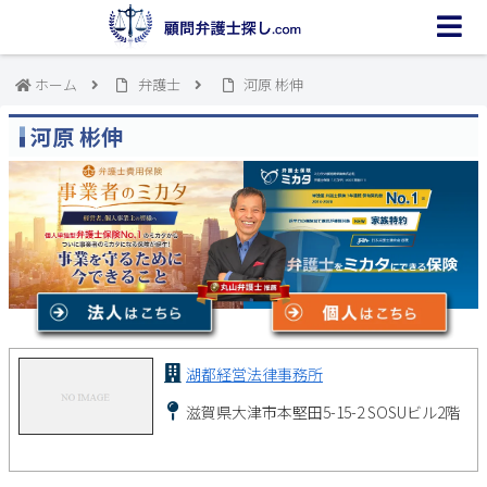
ホーム
弁護士
河原 彬伸
河原 彬伸
湖都経営法律事務所
滋賀県大津市本堅田5-15-2 SOSUビル2階