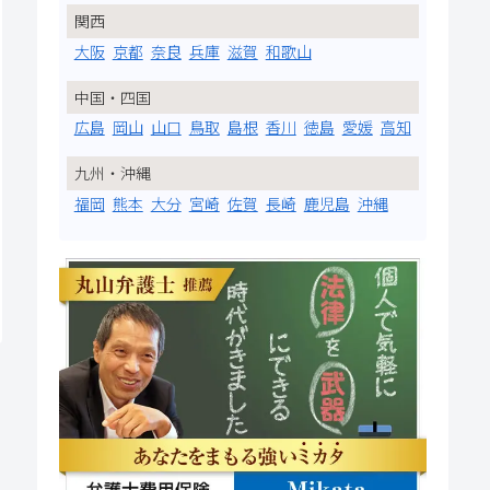
関西
大阪
京都
奈良
兵庫
滋賀
和歌山
中国・四国
広島
岡山
山口
鳥取
島根
香川
徳島
愛媛
高知
九州・沖縄
福岡
熊本
大分
宮崎
佐賀
長崎
鹿児島
沖縄