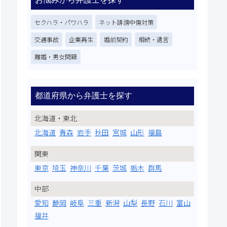
セクハラ・パワハラ
ネット誹謗中傷対策
交通事故
企業再生
婚前契約
相続・遺言
離婚・男女問題
都道府県から弁護士を探す
北海道・東北
北海道
青森
岩手
秋田
宮城
山形
福島
関東
東京
埼玉
神奈川
千葉
茨城
栃木
群馬
中部
愛知
静岡
岐阜
三重
新潟
山梨
長野
石川
富山
福井