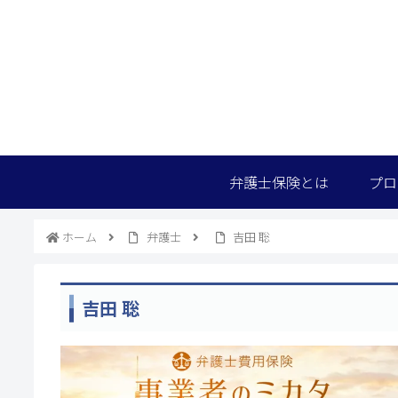
弁護士保険とは
プロ
ホーム
弁護士
吉田 聡
吉田 聡