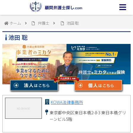
ホーム
弁護士
池田 聡
池田 聡
KOWA法律事務所
東京都中央区東日本橋2-8-3 東日本橋グリ
ーンビル5階