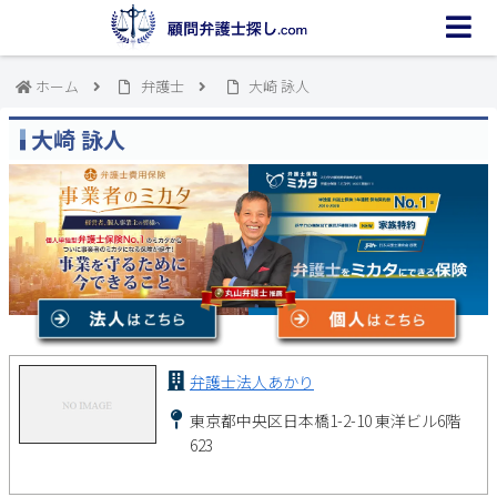
ホーム
弁護士
大崎 詠人
大崎 詠人
弁護士法人あかり
東京都中央区日本橋1-2-10 東洋ビル6階
623