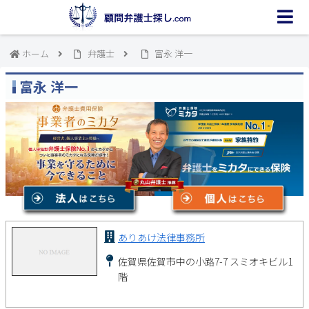
ホーム
弁護士
富永 洋一
富永 洋一
ありあけ法律事務所
佐賀県佐賀市中の小路7-7 スミオキビル1
階