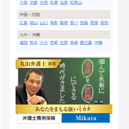
大阪
京都
奈良
兵庫
滋賀
和歌山
中国・四国
広島
岡山
山口
鳥取
島根
香川
徳島
愛媛
高知
九州・沖縄
福岡
熊本
大分
宮崎
佐賀
長崎
鹿児島
沖縄