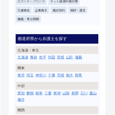
セクハラ・パワハラ
ネット誹謗中傷対策
交通事故
企業再生
婚前契約
相続・遺言
離婚・男女問題
都道府県から弁護士を探す
北海道・東北
北海道
青森
岩手
秋田
宮城
山形
福島
関東
東京
埼玉
神奈川
千葉
茨城
栃木
群馬
中部
愛知
静岡
岐阜
三重
新潟
山梨
長野
石川
富山
福井
関西