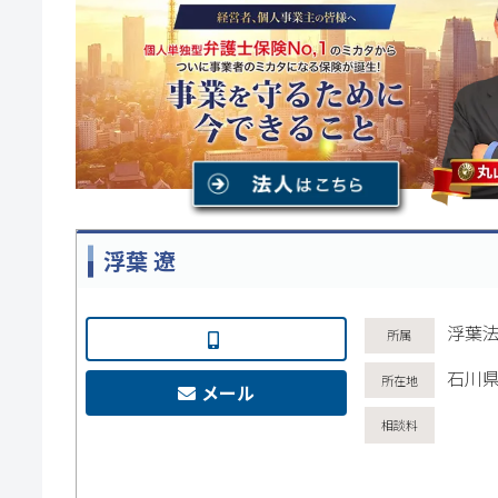
浮葉 遼
浮葉
石川県
メール