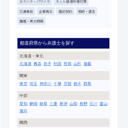
セクハラ・パワハラ
ネット誹謗中傷対策
交通事故
企業再生
婚前契約
相続・遺言
離婚・男女問題
都道府県から弁護士を探す
北海道・東北
北海道
青森
岩手
秋田
宮城
山形
福島
関東
東京
埼玉
神奈川
千葉
茨城
栃木
群馬
中部
愛知
静岡
岐阜
三重
新潟
山梨
長野
石川
富山
福井
関西