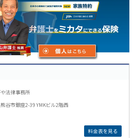
がや法律事務所
熊谷市銀座2-39 YMKビル2階西
料金表を見る