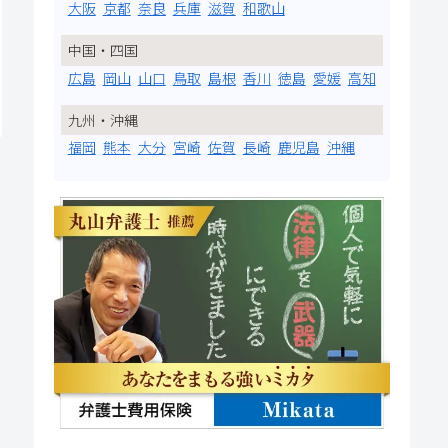
大阪
京都
奈良
兵庫
滋賀
和歌山
中国・四国
広島
岡山
山口
鳥取
島根
香川
徳島
愛媛
高知
九州・沖縄
福岡
熊本
大分
宮崎
佐賀
長崎
鹿児島
沖縄