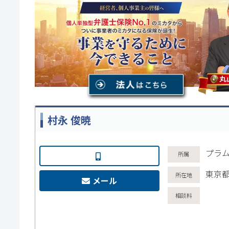
村永 俊暁
プラ
東京都
メール