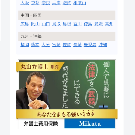
大阪
京都
奈良
兵庫
滋賀
和歌山
中国・四国
広島
岡山
山口
鳥取
島根
香川
徳島
愛媛
高知
九州・沖縄
福岡
熊本
大分
宮崎
佐賀
長崎
鹿児島
沖縄