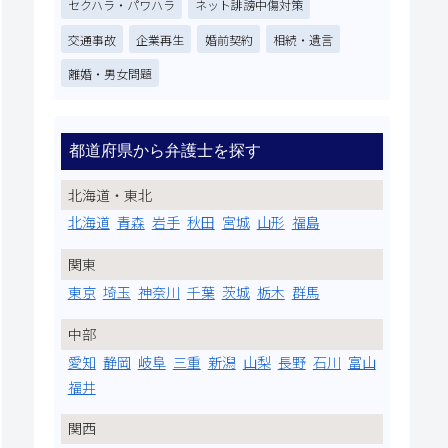
セクハラ・パワハラ
ネット誹謗中傷対策
交通事故
企業再生
婚前契約
相続・遺言
離婚・男女問題
都道府県から弁護士を探す
北海道・東北
北海道
青森
岩手
秋田
宮城
山形
福島
関東
東京
埼玉
神奈川
千葉
茨城
栃木
群馬
中部
愛知
静岡
岐阜
三重
新潟
山梨
長野
石川
富山
福井
関西