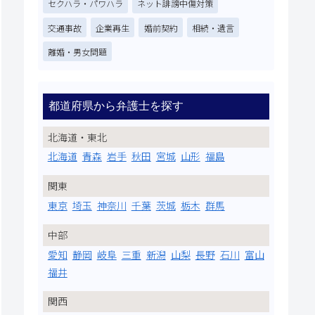
セクハラ・パワハラ
ネット誹謗中傷対策
交通事故
企業再生
婚前契約
相続・遺言
離婚・男女問題
都道府県から弁護士を探す
北海道・東北
北海道
青森
岩手
秋田
宮城
山形
福島
関東
東京
埼玉
神奈川
千葉
茨城
栃木
群馬
中部
愛知
静岡
岐阜
三重
新潟
山梨
長野
石川
富山
福井
関西