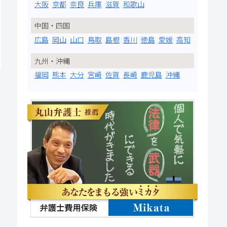
大阪
京都
奈良
兵庫
滋賀
和歌山
中国・四国
広島
岡山
山口
鳥取
島根
香川
徳島
愛媛
高知
九州・沖縄
福岡
熊本
大分
宮崎
佐賀
長崎
鹿児島
沖縄