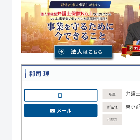
郡司 理
弁護士
東京都
メール