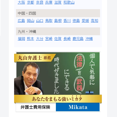
大阪
京都
奈良
兵庫
滋賀
和歌山
中国・四国
広島
岡山
山口
鳥取
島根
香川
徳島
愛媛
高知
九州・沖縄
福岡
熊本
大分
宮崎
佐賀
長崎
鹿児島
沖縄