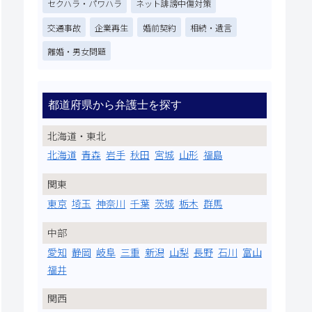
セクハラ・パワハラ
ネット誹謗中傷対策
交通事故
企業再生
婚前契約
相続・遺言
離婚・男女問題
都道府県から弁護士を探す
北海道・東北
北海道
青森
岩手
秋田
宮城
山形
福島
関東
東京
埼玉
神奈川
千葉
茨城
栃木
群馬
中部
愛知
静岡
岐阜
三重
新潟
山梨
長野
石川
富山
福井
関西