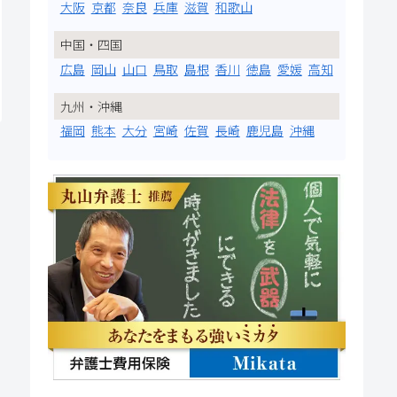
大阪
京都
奈良
兵庫
滋賀
和歌山
中国・四国
広島
岡山
山口
鳥取
島根
香川
徳島
愛媛
高知
九州・沖縄
福岡
熊本
大分
宮崎
佐賀
長崎
鹿児島
沖縄