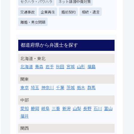
セクハラ・パワハラ
ネット誹謗中傷対策
交通事故
企業再生
婚前契約
相続・遺言
離婚・男女問題
都道府県から弁護士を探す
北海道・東北
北海道
青森
岩手
秋田
宮城
山形
福島
関東
東京
埼玉
神奈川
千葉
茨城
栃木
群馬
中部
愛知
静岡
岐阜
三重
新潟
山梨
長野
石川
富山
福井
関西