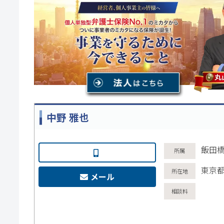
中野 雅也
飯田
東京都
メール