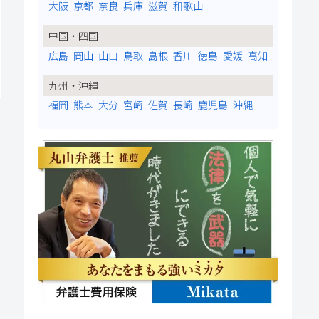
大阪
京都
奈良
兵庫
滋賀
和歌山
中国・四国
広島
岡山
山口
鳥取
島根
香川
徳島
愛媛
高知
九州・沖縄
福岡
熊本
大分
宮崎
佐賀
長崎
鹿児島
沖縄