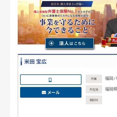
米田 宝広
福岡
福岡県
メール