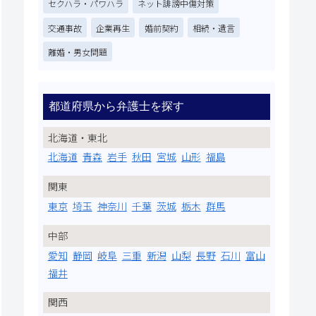
セクハラ・パワハラ
ネット誹謗中傷対策
交通事故
企業再生
婚前契約
相続・遺言
離婚・男女問題
都道府県から弁護士を探す
北海道・東北
北海道
青森
岩手
秋田
宮城
山形
福島
関東
東京
埼玉
神奈川
千葉
茨城
栃木
群馬
中部
愛知
静岡
岐阜
三重
新潟
山梨
長野
石川
富山
福井
関西