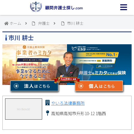
ホーム
弁護士
市川 耕士
市川 耕士
やいろ法律事務所
高知県高知市升形10-12 1階西