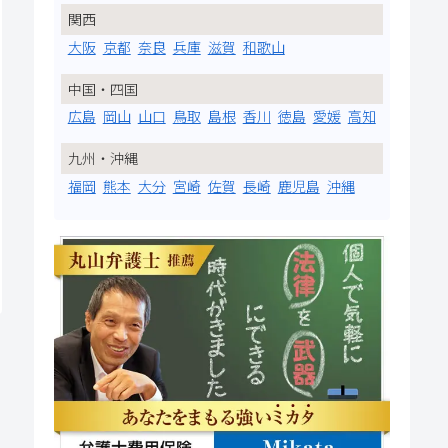
関西
大阪
京都
奈良
兵庫
滋賀
和歌山
中国・四国
広島
岡山
山口
鳥取
島根
香川
徳島
愛媛
高知
九州・沖縄
福岡
熊本
大分
宮崎
佐賀
長崎
鹿児島
沖縄