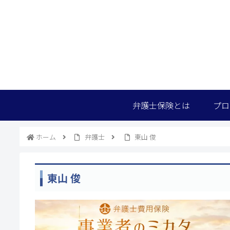
弁護士保険とは
プロ
ホーム
弁護士
東山 俊
東山 俊