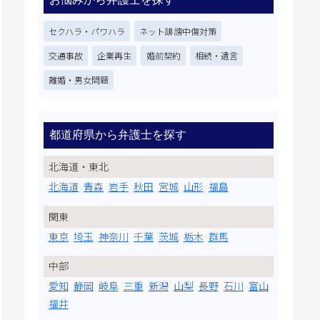
セクハラ・パワハラ
ネット誹謗中傷対策
交通事故
企業再生
婚前契約
相続・遺言
離婚・男女問題
都道府県から弁護士を探す
北海道・東北
北海道
青森
岩手
秋田
宮城
山形
福島
関東
東京
埼玉
神奈川
千葉
茨城
栃木
群馬
中部
愛知
静岡
岐阜
三重
新潟
山梨
長野
石川
富山
福井