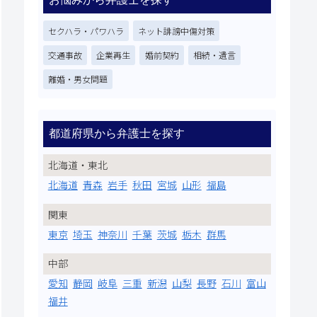
セクハラ・パワハラ
ネット誹謗中傷対策
交通事故
企業再生
婚前契約
相続・遺言
離婚・男女問題
都道府県から弁護士を探す
北海道・東北
北海道
青森
岩手
秋田
宮城
山形
福島
関東
東京
埼玉
神奈川
千葉
茨城
栃木
群馬
中部
愛知
静岡
岐阜
三重
新潟
山梨
長野
石川
富山
福井