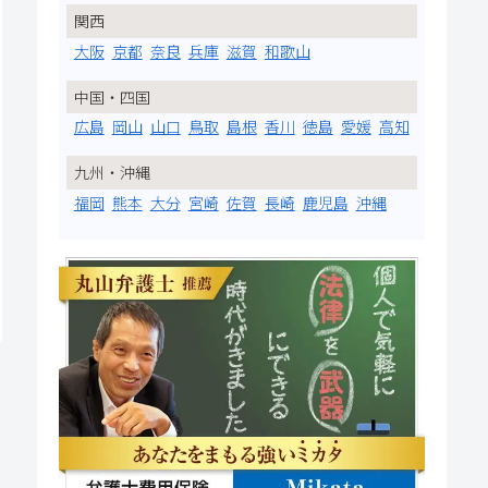
関西
大阪
京都
奈良
兵庫
滋賀
和歌山
中国・四国
広島
岡山
山口
鳥取
島根
香川
徳島
愛媛
高知
九州・沖縄
福岡
熊本
大分
宮崎
佐賀
長崎
鹿児島
沖縄