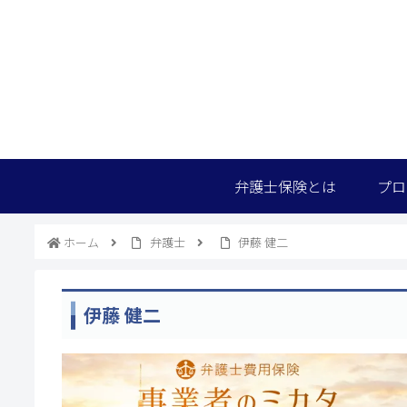
弁護士保険とは
プロ
ホーム
弁護士
伊藤 健二
伊藤 健二