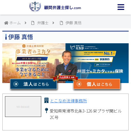
ホーム
弁護士
伊藤 真悟
伊藤 真悟
とこなめ法律事務所
愛知県常滑市北条3-126 栄プラザ関ビル
2C号