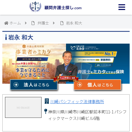
ホーム
弁護士
岩永 和大
岩永 和大
川崎パシフィック法律事務所
神奈川県川崎市川崎区駅前本町11-1 パシフ
ィックマークス川崎ビル6階