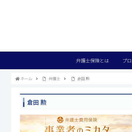
弁護士保険とは
プロ
ホーム
弁護士
倉田 勲
倉田 勲