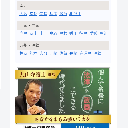
関西
大阪
京都
奈良
兵庫
滋賀
和歌山
中国・四国
広島
岡山
山口
鳥取
島根
香川
徳島
愛媛
高知
九州・沖縄
福岡
熊本
大分
宮崎
佐賀
長崎
鹿児島
沖縄