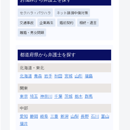
セクハラ・パワハラ
ネット誹謗中傷対策
交通事故
企業再生
婚前契約
相続・遺言
離婚・男女問題
都道府県から弁護士を探す
北海道・東北
北海道
青森
岩手
秋田
宮城
山形
福島
関東
東京
埼玉
神奈川
千葉
茨城
栃木
群馬
中部
愛知
静岡
岐阜
三重
新潟
山梨
長野
石川
富山
福井