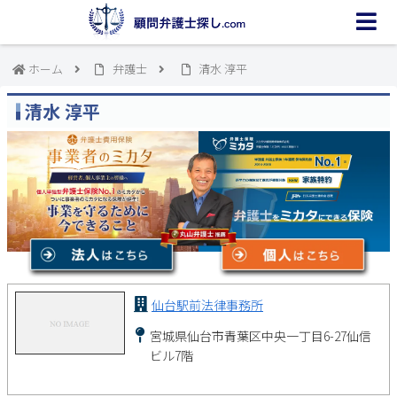
ホーム
弁護士
清水 淳平
清水 淳平
仙台駅前法律事務所
宮城県仙台市青葉区中央一丁目6-27仙信
ビル7階