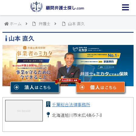
ホーム
弁護士
山本 直久
山本 直久
千葉総合法律事務所
北海道旭川市末広4条6-7-8