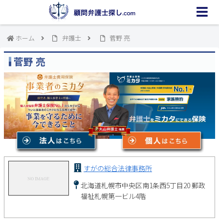
ホーム
弁護士
菅野 亮
菅野 亮
すがの総合法律事務所
北海道札幌市中央区南1条西5丁目20 郵政
福祉札幌第一ビル4階