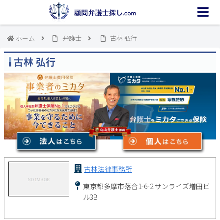
ホーム
弁護士
古林 弘行
古林 弘行
古林法律事務所
東京都多摩市落合1-6-2 サンライズ増田ビ
ル3B