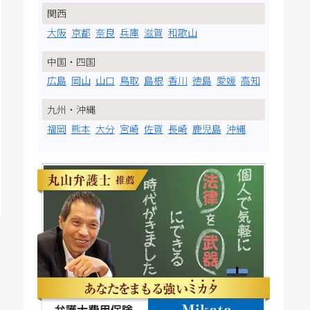
関西
大阪
京都
奈良
兵庫
滋賀
和歌山
中国・四国
広島
岡山
山口
鳥取
島根
香川
徳島
愛媛
高知
九州・沖縄
福岡
熊本
大分
宮崎
佐賀
長崎
鹿児島
沖縄