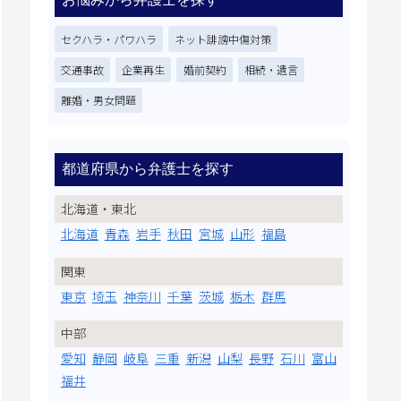
セクハラ・パワハラ
ネット誹謗中傷対策
交通事故
企業再生
婚前契約
相続・遺言
離婚・男女問題
都道府県から弁護士を探す
北海道・東北
北海道
青森
岩手
秋田
宮城
山形
福島
関東
東京
埼玉
神奈川
千葉
茨城
栃木
群馬
中部
愛知
静岡
岐阜
三重
新潟
山梨
長野
石川
富山
福井