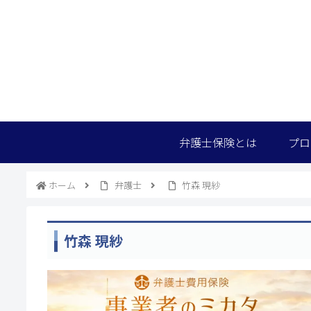
弁護士保険とは
プロ
ホーム
弁護士
竹森 現紗
竹森 現紗