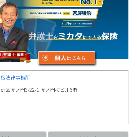
門桜法律事務所
港区虎ノ門3-22-1 虎ノ門桜ビル6階