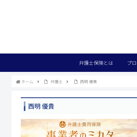
弁護士保険とは
プロ
ホーム
弁護士
西明 優貴
西明 優貴