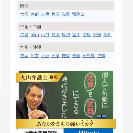
関西
大阪
京都
奈良
兵庫
滋賀
和歌山
中国・四国
広島
岡山
山口
鳥取
島根
香川
徳島
愛媛
高知
九州・沖縄
福岡
熊本
大分
宮崎
佐賀
長崎
鹿児島
沖縄