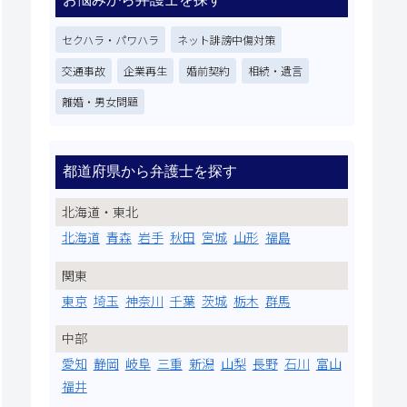
セクハラ・パワハラ
ネット誹謗中傷対策
交通事故
企業再生
婚前契約
相続・遺言
離婚・男女問題
都道府県から弁護士を探す
北海道・東北
北海道
青森
岩手
秋田
宮城
山形
福島
関東
東京
埼玉
神奈川
千葉
茨城
栃木
群馬
中部
愛知
静岡
岐阜
三重
新潟
山梨
長野
石川
富山
福井